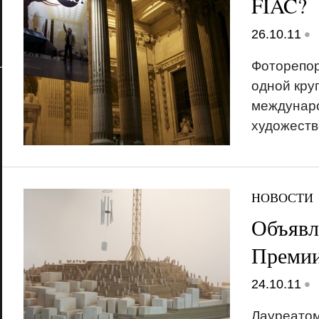
FIAC?
•
26.10.11
Фоторепор
одной кру
междунар
художеств
НОВОСТИ
Объявл
Преми
•
24.10.11
Лауреато