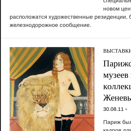
специальн
новом цен
расположатся художественные резиденции, 
железнодорожное сообщение.
ВЫСТАВК
Парижс
музеев
коллек
Женевы
•
30.08.11
Париж был
кадров дл