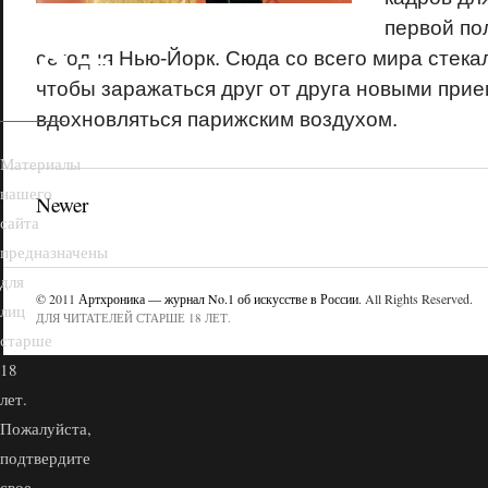
18+
первой по
сегодня Нью-Йорк. Сюда со всего мира стека
чтобы заражаться друг от друга новыми при
вдохновляться парижским воздухом.
Материалы
нашего
Newer
сайта
предназначены
для
© 2011
Артхроника — журнал No.1 об искусстве в России
. All Rights Reserved.
лиц
ДЛЯ ЧИТАТЕЛЕЙ СТАРШЕ 18 ЛЕТ.
старше
18
лет.
Пожалуйста,
подтвердите
свое