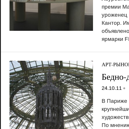
премии М
уроженец
Кантор. И
объявлено
ярмарки F
АРТ-РЫНО
Бедно-
•
24.10.11
В Париже 
крупнейш
художеств
По мнени