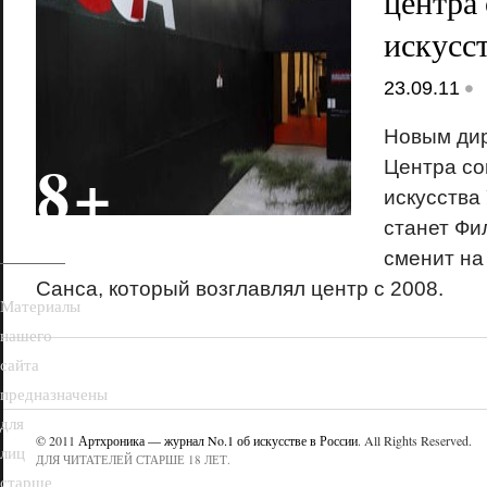
центра
искусс
•
23.09.11
Новым дир
18+
Центра со
искусства
станет Фи
сменит на
Санса, который возглавлял центр с 2008.
Материалы
нашего
сайта
предназначены
для
© 2011
Артхроника — журнал No.1 об искусстве в России
. All Rights Reserved.
лиц
ДЛЯ ЧИТАТЕЛЕЙ СТАРШЕ 18 ЛЕТ.
старше