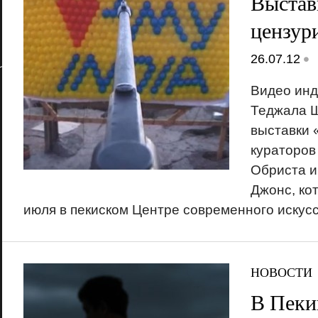
Выстав
цензур
•
26.07.12
Видео инд
Теджала Ш
выставки 
кураторов
Обриста и
Джонс, ко
июля в пекиском Центре современного искус
НОВОСТИ
В Пеки