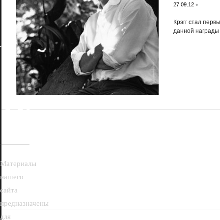
•
27.09.12
Крэгг стал перв
данной награды
18+
Материалы
нашего
сайта
предназначены
для