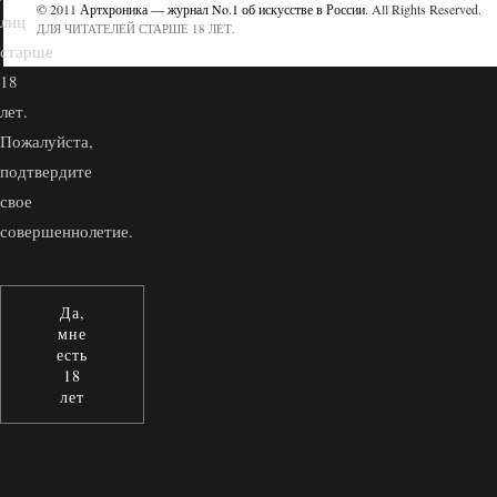
© 2011
Артхроника — журнал No.1 об искусстве в России
. All Rights Reserved.
лиц
ДЛЯ ЧИТАТЕЛЕЙ СТАРШЕ 18 ЛЕТ.
старше
18
лет.
Пожалуйста,
подтвердите
свое
совершеннолетие.
Да,
мне
есть
18
лет