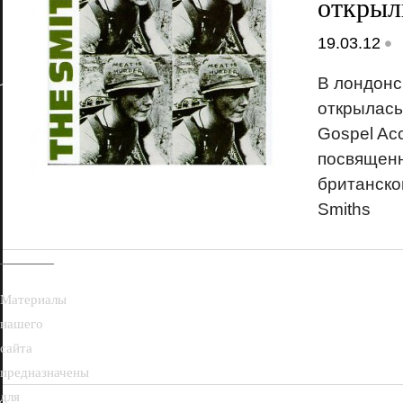
открыл
•
19.03.12
В лондонск
открылась
Gospel Acco
посвященн
18+
британско
Smiths
Материалы
нашего
сайта
предназначены
для