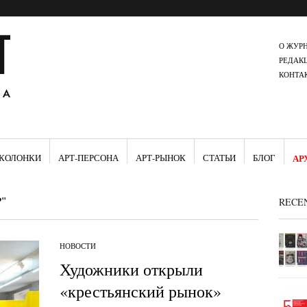
О ЖУР
РЕДАК
КОНТА
КОЛОНКИ
АРТ-ПЕРСОНА
АРТ-РЫНОК
СТАТЬИ
БЛОГ
АР
"
RECE
НОВОСТИ
Художники открыли
«крестьянский рынок»