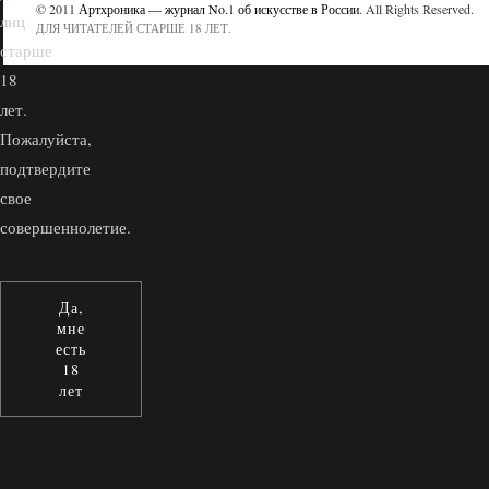
© 2011
Артхроника — журнал No.1 об искусстве в России
. All Rights Reserved.
лиц
ДЛЯ ЧИТАТЕЛЕЙ СТАРШЕ 18 ЛЕТ.
старше
18
лет.
Пожалуйста,
подтвердите
свое
совершеннолетие.
Да,
мне
есть
18
лет