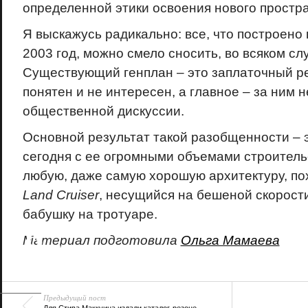
определенной этики освоения нового простра
Я выскажусь радикально: все, что построено 
2003 год, можно смело сносить, во всяком сл
Существующий генплан – это заплаточный ре
понятен и не интересен, а главное – за ним н
общественной дискуссии.
Основной результат такой разобщенности – э
сегодня с ее огромными объемами строител
любую, даже самую хорошую архитектуру, по
Land Cruiser
, несущийся на бешеной скорост
бабушку на тротуаре.
18+
Материал подготовила
Ольга Мамаева
Предыдущий пост