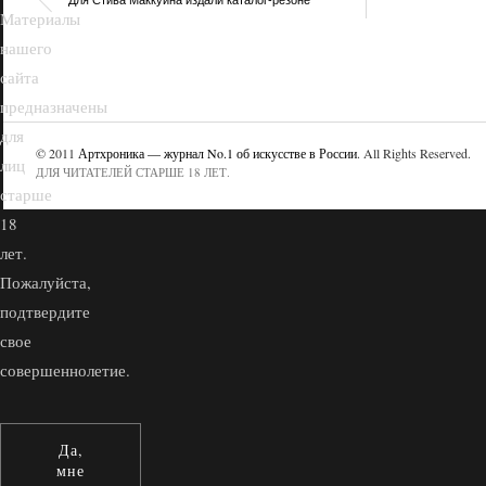
Для Стива Маккуина издали каталог-резоне
Материалы
нашего
сайта
предназначены
для
© 2011
Артхроника — журнал No.1 об искусстве в России
. All Rights Reserved.
лиц
ДЛЯ ЧИТАТЕЛЕЙ СТАРШЕ 18 ЛЕТ.
старше
18
лет.
Пожалуйста,
подтвердите
свое
совершеннолетие.
Да,
мне