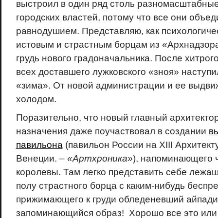
выстроил в один ряд столь разномасштабные
городских властей, потому что все они объе
равнодушием. Представляю, как психологиче
истовым и страстным борцам из «Архнадзора
грудь нового градоначальника. После хитро
всех доставшего лужковского «зноя» наступ
«зима». От новой администрации и ее выдви
холодом.
Поразительно, что новый главный архитекто
назначения даже поучаствовал в создании
в
павильона
(павильон России на XIII Архитек
Венеции. –
«Артхроника»
), напоминающего 
королевы. Там легко представить себе лежа
полу страстного борца с каким-нибудь беспр
прижимающего к груди обледеневший айпади
запоминающийся образ! Хорошо все это или п