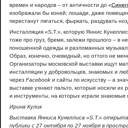
времен и народов – от античности до «
Синег
изображали бы коней; лошади, даже помещен
перестанут лягаться, фыркать, раздувать ноз
Инсталляция «S.T.», которую Яннис Кунеллис
тоже про груз, бремя, залежи прошлого – в не
поношенной одежды и разломанных музыкал
Образ, конечно, очевидный, но оттого не ме
Организаторы московской выставки ищут ма
инсталляции у добровольцев, знакомых и люб
через
Facebook
и сайты по искусству – а знач
выставке узнают пальто, которые носили их 
и инструменты, на которых играли знакомые 
Ирина Кулик
Выставка Янниса Кунеллиса «S.T.» открыта
публики с 27 октября по 27 ноября в прост