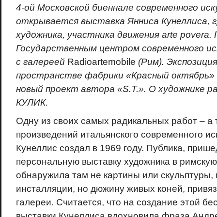
4-ой Московской биеннале современного ис
открывается выставка Янниса Кунеллиса, г
художника, участника движения arte povera
Государственным центром современного и
с галереей
Radioartemobile
(Рим). Экспозици
пространстве фабрики «Красный октябрь» 
новый проект автора «
S.T.». О художнике
КУЛИК.
Одну из своих самых радикальных работ – а
произведений итальянского современного ис
Кунеллис создал в 1969 году. Публика, при
персональную выставку художника в римску
обнаружила там не картины или скульптуры, 
инсталляции, но дюжину живых коней, привя
галереи. Считается, что на создание этой б
выставки Кунеллиса вдохновила фраза Андре