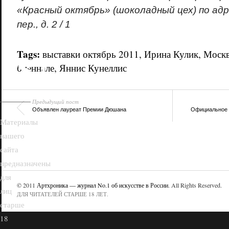
«Красный октябрь» (шоколадный цех) по ад
пер., д. 2 / 1
18+
Tags:
выставки октябрь 2011
,
Ирина Кулик
,
Моск
биеннале
,
Яннис Кунеллис
Предыдущий пост
Объявлен лауреат Премии Дюшана
Официальное 
Материалы
нашего
сайта
предназначены
для
© 2011
Артхроника — журнал No.1 об искусстве в России
. All Rights Reserved.
лиц
ДЛЯ ЧИТАТЕЛЕЙ СТАРШЕ 18 ЛЕТ.
старше
18