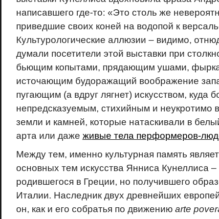
написавшего где-то: «Это столь же невероятн
приведшие своих коней на водопой к версал
Культурологические аллюзии – видимо, отнюд
думали посетители этой выставки при столкн
бьющим копытами, прядающим ушами, фырк
источающим будоражащий воображение запа
пугающим (а вдруг лягнет) искусством, куда б
непредсказуемым, стихийным и неукротимо в
земли и камней, которые натаскивали в белы
арта или даже
живые тела перформеров-люд
Между тем, именно культурная память являет
основных тем искусства Янниса Кунеллиса –
родившегося в Греции, но получившего обра
Италии. Наследник двух древнейших европей
он, как и его собратья по движению
arte
pover