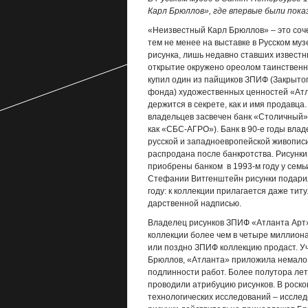
Карл Брюллов», где впервые были пока
«Неизвестный Карл Брюллов» – это соч
тем не менее на выставке в Русском муз
рисунка, лишь недавно ставших известн
открытие окружено ореолом таинственн
купил один из пайщиков ЗПИФ (Закрытог
фонда) художественных ценностей «Атл
держится в секрете, как и имя продавца
владельцев засвечен банк «Столичный»
как «СБС-АГРО»). Банк в 90-е годы вла
русской и западноевропейской живописи
распродана после банкротства. Рисунк
приобрены банком в 1993-м году у сем
Стефании Витгенштейн рисунки подарил
году: к коллекции прилагается даже титу
дарственной надписью.
Владелец рисунков ЗПИФ «Атланта Арт»
коллекции более чем в четыре миллиона
или поздно ЗПИФ коллекцию продаст. Уч
Брюллов, «Атланта» приложила немало 
подлинности работ. Более полутора лет
проводили атрибуцию рисунков. В роско
технологических исследований – исслед