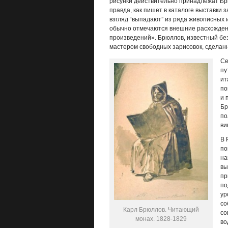
рисунки действительно принадлежат Брю
правда, как пишет в каталоге выставки
взгляд “выпадают” из ряда живописных 
обычно отмечаются внешние расхожден
произведений». Брюллов, известный бе
мастером свободных зарисовок, сделанн
Се
пу
ит
по
и 
Бр
по
ви
В 
по
на
вы
пр
по
ур
со
Карл Брюллов. Читающий
со
монах. 1828-1829
во