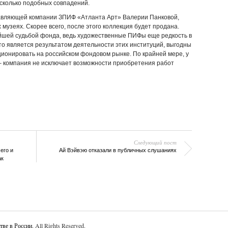
сколько подобных совпадений.
равляющей компании ЗПИФ «Атланта Арт» Валерии Панковой,
 музеях. Скорее всего, после этого коллекция будет продана.
йшей судьбой фонда, ведь художественные ПИФы еще редкость в
что является результатом деятельности этих институций, выгодны
кционировать на российском фондовом рынке. По крайней мере, у
– компания не исключает возможности приобретения работ
Следующий пост
его и
Ай Вэйвэю отказали в публичных слушаниях
ак
тве в России
. All Rights Reserved.