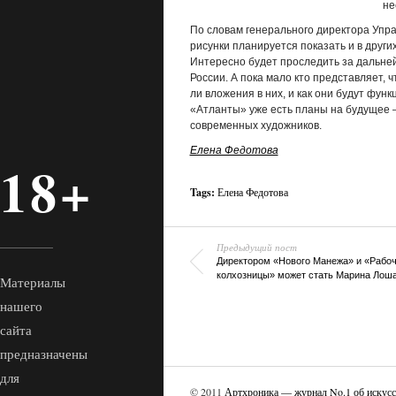
не
По словам генерального директора Уп
рисунки планируется показать и в других
Интересно будет проследить за дальне
России. А пока мало кто представляет, 
ли вложения в них, и как они будут фун
«Атланты» уже есть планы на будущее 
современных художников.
Елена Федотова
18+
Tags:
Елена Федотова
Предыдущий пост
Директором «Нового Манежа» и «Рабоч
колхозницы» может стать Марина Лош
Материалы
нашего
сайта
предназначены
для
© 2011
Артхроника — журнал No.1 об искусс