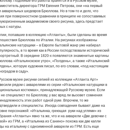
ллову. Подобные его работы хранятся и в Русском музее,
 заместитель директора ГРМ Евгения Петрова, они «на первый
и акварельных шедевров Брюллова. Но в том-то и дело, что
ия при поверхностном сравнении в принципе не сопоставимых
зукоризненным академизмом своего рисунка, здесь предстает
ых с натуры.
пии, попавшие в коллекцию «Атланты», были сделаны во время
тешествия Брюллова по Италии. На рисунках изображены
альянские натурщики – в Европе бытовой жанр уже набирал
пулярность, в то время как в России господствовали исторический
портретный. В середине 1820-х появляются знаменитые картины
юллова «Итальянскское утро», «Полдень», а также «Итальянский
лдень», которую художник писал, по его словам, «под настоящим
ноградом в саду».
Русском музее рисунки сепией из коллекции «Атланта Арт»
весили рядом с акварелями из серии «Итальянские натурщики в
циональных костюмах», принадлежащей Русскому музею. Если
 не специалист по Брюллову, у вас вряд ли вызовет сомнения
инадлежность этих работ одной руке. Впрочем, то же
дтвердили и специалисты. Иногда совпадения бывают даже на
овне персонажей: «Итальянка, греющая руки над углями» из
брания «Атланты» явно та же, что и на акварели «Две девочки с
вой» из ГРМ, а «Итальянка из Санино» похожа как две капли
ды на итальянку с одноименной акварели из ГРМ. Есть еще