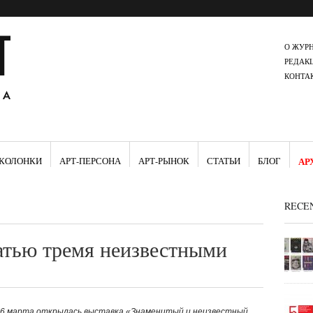
О ЖУР
РЕДАК
КОНТА
КОЛОНКИ
АРТ-ПЕРСОНА
АРТ-РЫНОК
СТАТЬИ
БЛОГ
АР
RECE
атью тремя неизвестными
 16 марта открылась выставка «Знаменитый и неизвестный