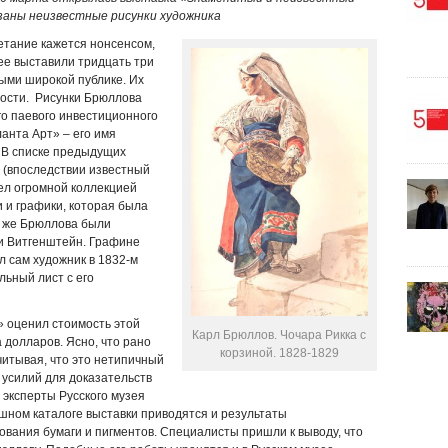
заны неизвестные рисунки художника
етание кажется нонсенсом,
ее выставили тридцать три
ыми широкой публике. Их
ости. Рисунки Брюллова
о паевого инвестиционного
анта Арт» – его имя
. В списке предыдущих
 (впоследствии известный
дел огромной коллекцией
 и графики, которая была
и же Брюллова были
ьи Витгенштейн. Графине
 сам художник в 1832-м
льный лист с его
 оценил стоимость этой
Карл Брюллов. Чочара Рикка с
 долларов. Ясно, что рано
корзиной. 1828-1829
итывая, что это нетипичный
усилий для доказательств
 эксперты Русского музея
шном каталоге выставки приводятся и результаты
ования бумаги и пигментов. Специалисты пришли к выводу, что