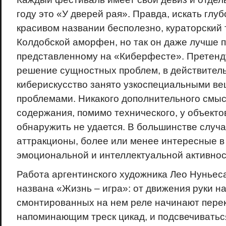
году это «У дверей рая». Правда, искать глу
красивом названии бесполезно, кураторский
Колдобской аморфен, но так он даже лучше по
представленному на «Киберфесте». Претенду
решение сущностных проблем, в действител
киберискусство занято узкоспециальными в
проблемами. Никакого дополнительного смыс
содержания, помимо технического, у объекто
обнаружить не удается. В большинстве случ
аттракционы, более или менее интересные в
эмоциональной и интеллектуальной активнос
Работа аргентинского художника Лео Нуньес
названа «Жизнь – игра»: от движения руки н
смонтированных на нем реле начинают перек
напоминающим треск цикад, и подсвечиватьс