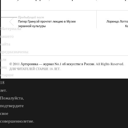
Предыдущий пост
Питер Гринуэй прочтет лекцию в Музее
Лоренцо Лотто
экранной культуры
К
Материалы
нашего
сайта
предназначены
для
© 2011
Артхроника — журнал No.1 об искусстве в России
. All Rights Reserved.
лиц
ДЛЯ ЧИТАТЕЛЕЙ СТАРШЕ 18 ЛЕТ.
старше
18
лет.
Пожалуйста,
подтвердите
свое
совершеннолетие.