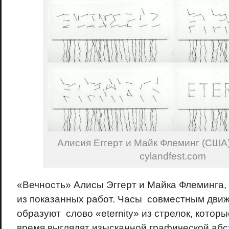
Алисия Еггерт и Майк Флеминг (США)
cylandfest.com
«Вечность» Алисы Эггерт и Майка Флеминга,
из показанных работ. Часы совместным движ
образуют слово «eternity» из стрелок, котор
время выглядят изысканной графической абс