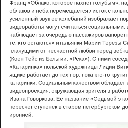
Франц «Облако, которое пахнет голубым», н
облаков и неба перемещается листок стальн
усиленный звук ее колебаний изображает по
видеоработы могут считаться социальными: 
наблюдает за очередью пассажиров вапоретто
те, кто остаются» итальянки Марии Терезы Са
плачущими от несчастной любви перед веб-
(Коен Тейс из Бельгии, «Река»). С ними сосе
«Катаринка» польской художницы Лидии Витк
ящике работает до тех пор, пока кто-то крути
катаринки. Социальным качеством обладает 
видеопроекция, окружающая зрителя в работ
Ивана Говоркова. Ее название «Седьмой эта
пересчет ступенек в старом петербургском до
иронией.