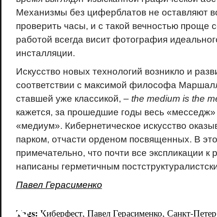
Механизмы без циферблатов не оставляют 
проверить часы, и с такой вечностью проще с
работой всегда висит фотография идеальног
инсталляции.
Искусство новых технологий возникло и разв
соответствии с максимой философа Маршал
ставшей уже классикой, –
the
medium
is
the
m
кажется, за прошедшие годы весь «месседж» 
«медиум». Кибернетическое искусство оказыв
парком, отчасти орденом посвященных. В эт
примечательно, что почти все экспликации к 
написаны герметичным постструктуралистски
Павел Герасименко
18+
Tags:
Киберфест
,
Павел Герасименко
,
Санкт-Петер