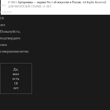
© 2011
Артхроника — журнал No.1 об искусстве в России
. All Rights Reserved.
лиц
ДЛЯ ЧИТАТЕЛЕЙ СТАРШЕ 18 ЛЕТ.
старше
18
лет.
Пожалуйста,
подтвердите
свое
совершеннолетие.
Да,
мне
есть
18
лет