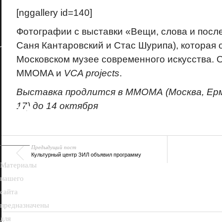
[nggallery id=140]
Фотографии с выставки «Вещи, слова и посл
Саня Кантаровский и Стас Шурипа), которая 
Московском музее современного искусства. 
MMOMA и
VCA projects
.
Выставка продлится в ММОМА (Москва, Ермо
18+
17) до 14 октября
Предыдущий пост
Культурный центр ЗИЛ объявил программу
Материалы
нашего
сайта
предназначены
для