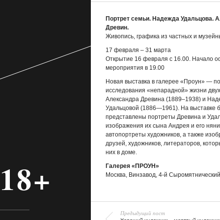
Портрет семьи. Надежда Удальцова. 
Древин.
Живопись, графика из частных и музей
17 февраля – 31 марта
Открытие 16 февраля с 16.00. Начало 
мероприятия в 19.00
Новая выставка в галерее «Проун» — п
исследования «непарадной» жизни двух
Александра Древина (1889–1938) и На
Удальцовой (1886—1961). На выставке 
представлены портреты Древина и Удал
изображения их сына Андрея и его няни
автопортреты художников, а также изоб
друзей, художников, литераторов, котор
них в доме.
18+
Галерея «ПРОУН»
Москва, Винзавод, 4-й Сыромятнический пе
Предыдущий пост