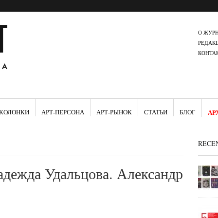
О ЖУР
РЕДАК
КОНТА
КОЛОНКИ
АРТ-ПЕРСОНА
АРТ-РЫНОК
СТАТЬИ
БЛОГ
АР
RECE
адежда Удальцова. Александр