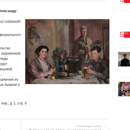
Александр
ных собраний
официального
опытка
 художников
дежды
будут
ьцовой,
,
ражения их
ые бывали у
р., д. 1, стр. 6
Следующий пост