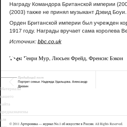
Награду Командора Британской империи (200
(2003) также не принял музыкант Дэвид Боуи.
Орден Британской империи был учрежден ко
1917 году. Награды вручает сама королева В
Источник:
bbc.co.uk
18+
Tags:
Генри Мур
,
Люсьен Фрейд
,
Френсис Бэкон
Предыдущий пост
Портрет семьи. Надежда Удальцова. Александр
Древин
Материалы
нашего
сайта
предназначены
для
© 2011
Артхроника — журнал No.1 об искусстве в России
. All Rights Reserved.
лиц