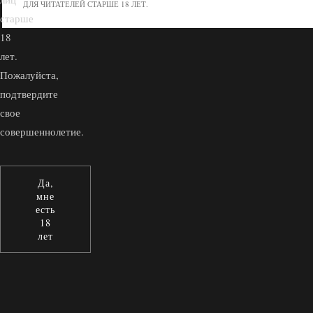
ДЛЯ ЧИТАТЕЛЕЙ СТАРШЕ 18 ЛЕТ.
старше
18
лет.
Пожалуйста,
подтвердите
свое
совершеннолетие.
Да,
мне
есть
18
лет