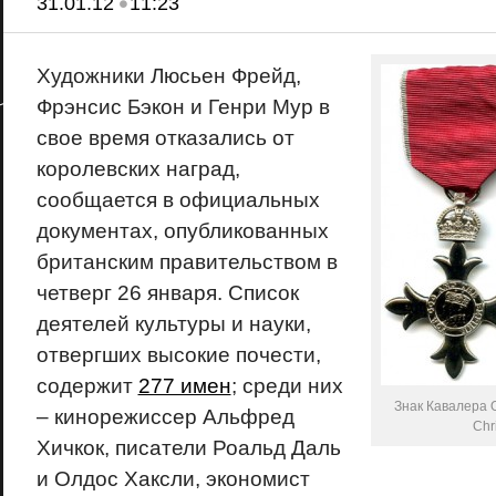
•
31.01.12
11:23
Художники Люсьен Фрейд,
Фрэнсис Бэкон и Генри Мур в
свое время отказались от
королевских наград,
сообщается в официальных
документах, опубликованных
британским правительством в
четверг 26 января. Список
деятелей культуры и науки,
отвергших высокие почести,
содержит
277 имен
; среди них
Знак Кавалера 
– кинорежиссер Альфред
Chr
Хичкок, писатели Роальд Даль
и Олдос Хаксли, экономист