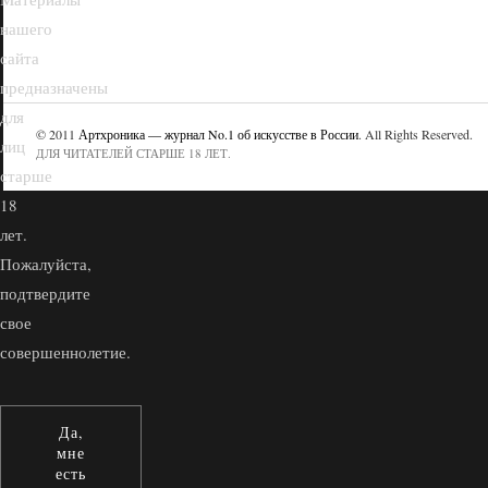
нашего
сайта
предназначены
для
© 2011
Артхроника — журнал No.1 об искусстве в России
. All Rights Reserved.
лиц
ДЛЯ ЧИТАТЕЛЕЙ СТАРШЕ 18 ЛЕТ.
старше
18
лет.
Пожалуйста,
подтвердите
свое
совершеннолетие.
Да,
мне
есть