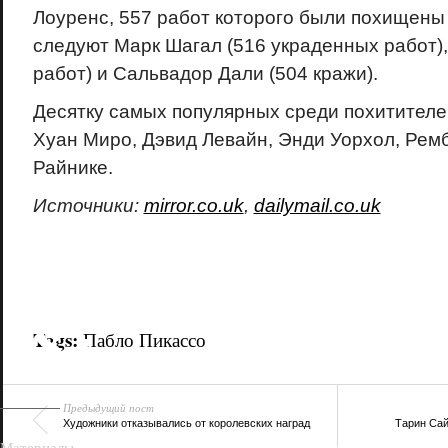
Лоуренс, 557 работ которого были похищены 
следуют Марк Шагал (516 украденных работ),
работ) и Сальвадор Дали (504 кражи).
Десятку самых популярных среди похитителе
Хуан Миро, Дэвид Левайн, Энди Уорхол, Рем
Райнике.
Источники:
mirror.co.uk
,
dailymail.co.uk
18+
Tags:
Пабло Пикассо
Предыдущий пост
Художники отказывались от королевских наград
Тарин Сай
Материалы